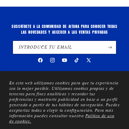
SUSCRÍBETE A LA COMUNIDAD DE AITANA PARA CONOCER TODAS
LAS NOVEDADES Y ACCEDER A LAS VENTAS PRIVADAS
INTRODUCE TU EMAIL
Facebook
Instagram
YouTube
TikTok
X
(Twitter)
En esta web utilizamos cookies para que tu experiencia
FAQs
sea lo mejor posible. Utilizamos cookies propias y de
CONTÁCTANOS
terceros para fines analíticos y recordar tus
preferencias y mostrarte publicidad en base a un perfil
REBAJAS VERANO 2026
generado a partir de tus hábitos de navegación. Puedes
aceptarlas todas o elegir tu configuración. Para más
información puedes consultar nuestra
Política de uso
de cookies.