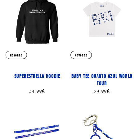
Novedad
Novedad
SUPERESTRELLA HOODIE
BABY TEE CUARTO AZUL WORLD
TOUR
Precio
54,99€
Precio
24,99€
habitual
habitual