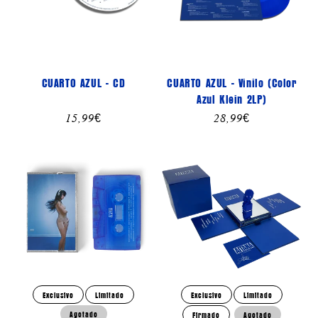
CUARTO AZUL - CD
CUARTO AZUL - Vinilo (Color
Azul Klein 2LP)
Precio
15,99€
Precio
28,99€
habitual
habitual
Exclusivo
Limitado
Exclusivo
Limitado
Agotado
Firmado
Agotado