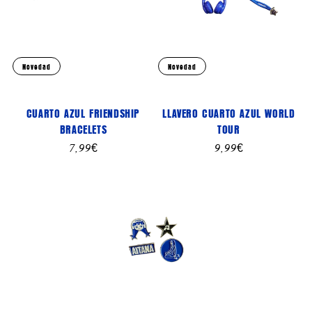
Novedad
Novedad
CUARTO AZUL FRIENDSHIP
LLAVERO CUARTO AZUL WORLD
BRACELETS
TOUR
Precio
7,99€
Precio
9,99€
habitual
habitual