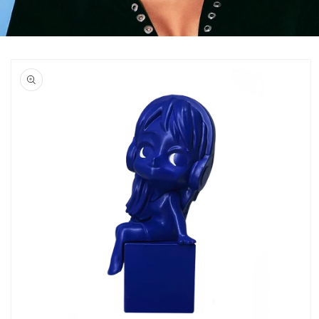
Ir
directamente
a la
información
del producto