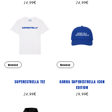
Precio
14,99€
Precio
24,99€
habitual
habitual
Novedad
Novedad
SUPERESTRELLA TEE
GORRA SUPERESTRELLA ICON
EDITION
Precio
24,99€
Precio
19,99€
habitual
habitual